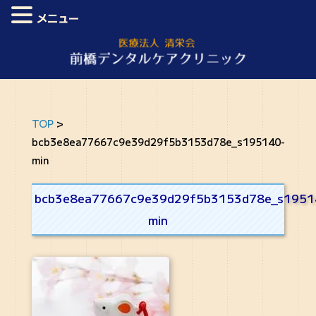
メニュー
TOP
>
bcb3e8ea77667c9e39d29f5b3153d78e_s195140-
min
bcb3e8ea77667c9e39d29f5b3153d78e_s1951
min